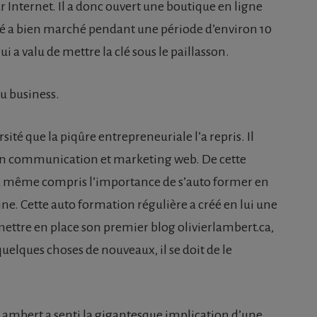
r Internet. Il a donc ouvert une boutique en ligne
vité a bien marché pendant une période d’environ 10
ui a valu de mettre la clé sous le paillasson.
u business.
sité que la piqûre entrepreneuriale l’a repris. Il
en communication et marketing web. De cette
il a même compris l’importance de s’auto former en
e. Cette auto formation régulière a créé en lui une
 mettre en place son premier blog olivierlambert.ca,
quelques choses de nouveaux, il se doit de le
 Lambert a senti la gigantesque implication d’une