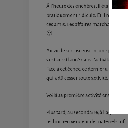
À l’heure des enchères, il était pratiq
pratiquement ridicule. Et il ne s’est pas
ces amis. Les affaires marchaient tel
🙂
Au vu de son ascension, une pseudo con
s’est aussi lancé dans l’activité, mais
Face à cet échec, ce dernier a décidé de
qui a dû cesser toute activité.
Voilà sa première activité entreprene
Plus tard, au secondaire, à l’âge de 16
technicien vendeur de matériels info