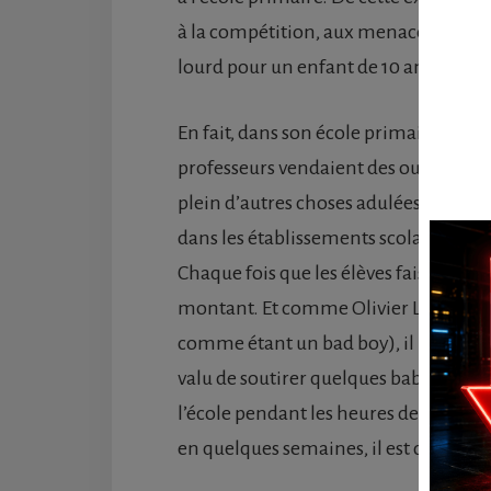
à la compétition, aux menaces et aux
lourd pour un enfant de 10 ans non ? 
En fait, dans son école primaire, il y
professeurs vendaient des outils didact
plein d’autres choses adulées par les en
dans les établissements scolaires ca
Chaque fois que les élèves faisaient d
montant. Et comme Olivier Lambert n’é
comme étant un bad boy), il lui falla
valu de soutirer quelques babioles de 
l’école pendant les heures de pause, e
en quelques semaines, il est devenu le 