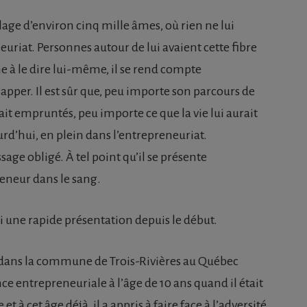
llage d’environ cinq mille âmes, où rien ne lui
euriat. Personnes autour de lui avaient cette fibre
 à le dire lui-même, il se rend compte
happer. Il est sûr que, peu importe son parcours de
ait empruntés, peu importe ce que la vie lui aurait
ujourd’hui, en plein dans l’entrepreneuriat.
sage obligé. À tel point qu’il se présente
neur dans le sang.
ci une rapide présentation depuis le début.
91 dans la commune de Trois-Rivières au Québec
ce entrepreneuriale à l’âge de 10 ans quand il était
t à cet âge déjà, il a appris à faire face à l’adversité,