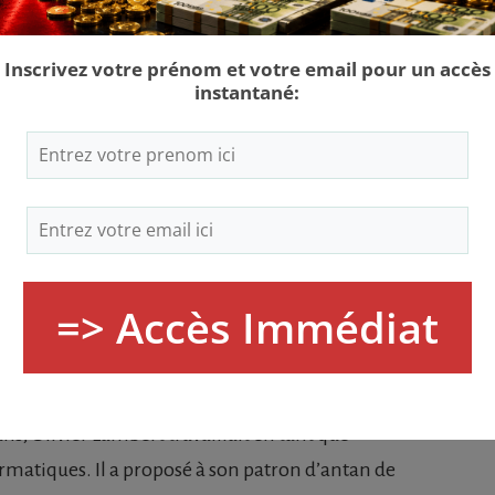
uement celui qui achetait tous les items à prix
 arrêté là ! Entre les cours, il revendait ces articles à
lement qu’il a dû embaucher deux de ses amis. Lol
currence a vite fait de s’installer. Un autre élève
 sans grand succès, vu la part de marché déjà occupée.
 dénoncer l’activité « illicite » de Olivier Lambert
uriale.
 ans, Olivier Lambert travaillait en tant que
rmatiques. Il a proposé à son patron d’antan de