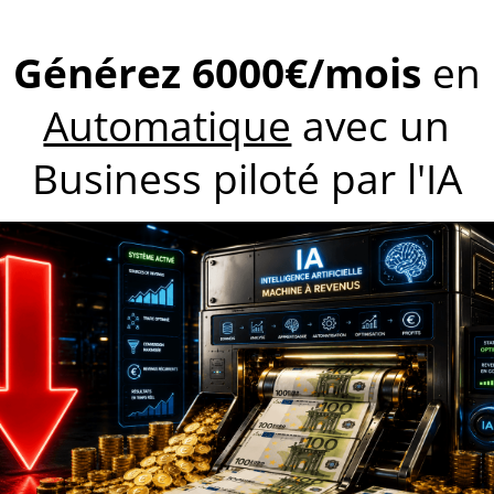
 tractations externes du marché. Ça paraît un peu
Je vous explique.
 avait un système de vente aux enchères où les
iques et scolaires tel que des livres, des crayons, et
fants de cet âge. À cette période aussi, il existait
nadiens, des systèmes de récompenses et de points.
es devoirs, ils étaient récompensés avec un certain
tait pas forcément un bon élève (il se définissait
it trouver un moyen de contournement. Ce qui lui a
la maison, de s’installer un petit marché noir à
t de proposer ses marchandises à ses amis. Vite fait,
plus riche de sa classe.